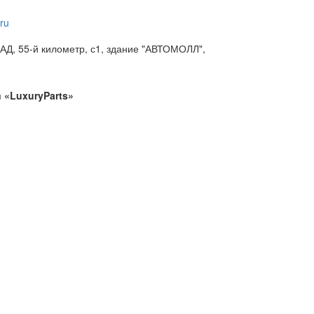
ru
АД, 55-й километр, с1, здание "АВТОМОЛЛ",
 «LuxuryParts»